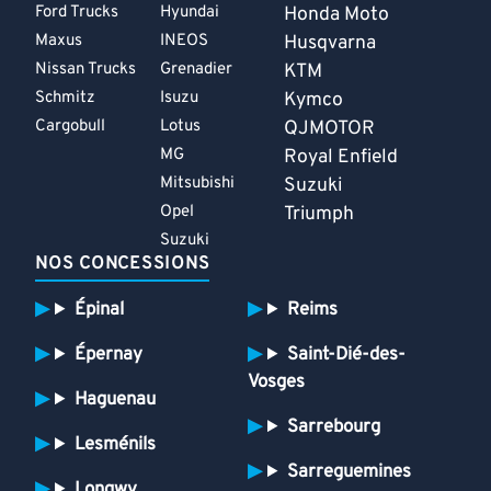
Ford Trucks
Hyundai
Honda Moto
Maxus
INEOS
Husqvarna
Nissan Trucks
Grenadier
KTM
Schmitz
Isuzu
Kymco
Cargobull
Lotus
QJMOTOR
MG
Royal Enfield
Mitsubishi
Suzuki
Opel
Triumph
Suzuki
NOS CONCESSIONS
Épinal
Reims
Épernay
Saint-Dié-des-
Vosges
Haguenau
Sarrebourg
Lesménils
Sarreguemines
Longwy