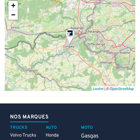
+
−
Leaflet
| ©
OpenStreetMap
NOS MARQUES
TRUCKS
AUTO
MOTO
Volvo Trucks
Honda
Gasgas