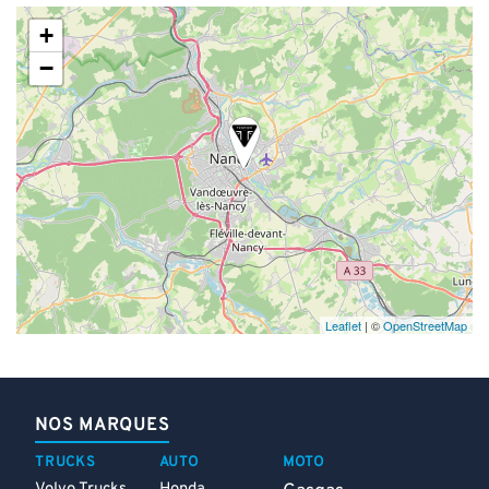
+
−
Leaflet
| ©
OpenStreetMap
NOS MARQUES
TRUCKS
AUTO
MOTO