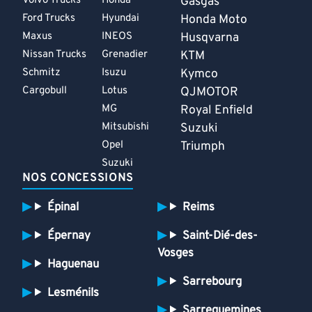
Volvo Trucks
Honda
Gasgas
Ford Trucks
Hyundai
Honda Moto
Maxus
INEOS
Husqvarna
Nissan Trucks
Grenadier
KTM
Schmitz
Isuzu
Kymco
Cargobull
Lotus
QJMOTOR
MG
Royal Enfield
Mitsubishi
Suzuki
Opel
Triumph
Suzuki
NOS CONCESSIONS
Épinal
Reims
Épernay
Saint-Dié-des-
Vosges
Haguenau
Sarrebourg
Lesménils
Sarreguemines