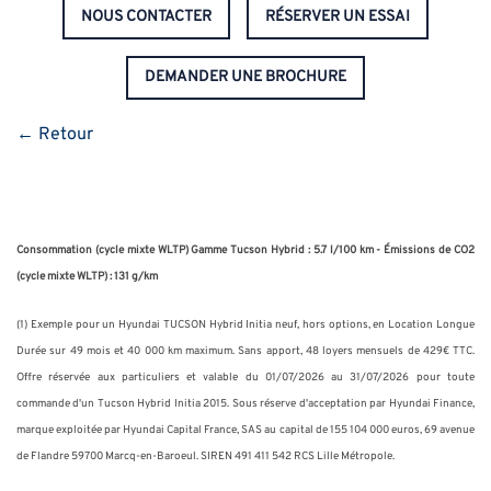
NOUS CONTACTER
RÉSERVER UN ESSAI
DEMANDER UNE BROCHURE
← Retour
Consommation (cycle mixte WLTP) Gamme Tucson Hybrid : 5.7 l/100 km - Émissions de CO2
(cycle mixte WLTP) : 131 g/km
(1)
Exemple pour un Hyundai TUCSON Hybrid Initia neuf, hors options, en Location Longue
Durée sur 49 mois et 40 000 km maximum. Sans apport, 48 loyers mensuels de 429€ TTC.
Offre réservée aux particuliers et valable du 01/07/2026 au 31/07/2026 pour toute
commande d'un Tucson Hybrid Initia 2015. Sous réserve d'acceptation par Hyundai Finance,
marque exploitée par Hyundai Capital France, SAS au capital de 155 104 000 euros, 69 avenue
de Flandre 59700 Marcq-en-Baroeul. SIREN 491 411 542 RCS Lille Métropole.