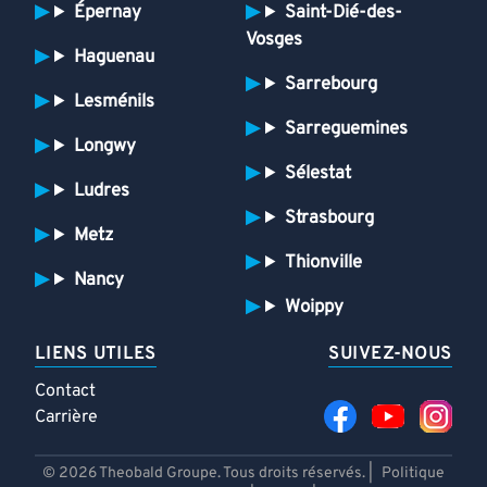
Épernay
Saint-Dié-des-
Vosges
Haguenau
Sarrebourg
Lesménils
Sarreguemines
Longwy
Sélestat
Ludres
Strasbourg
Metz
Thionville
Nancy
Woippy
LIENS UTILES
SUIVEZ-NOUS
Contact
Carrière
© 2026 Theobald Groupe. Tous droits réservés. |
Politique