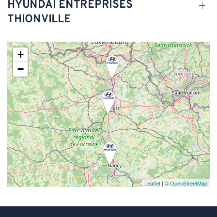
HYUNDAI ENTREPRISES
THIONVILLE
+
−
Leaflet
| ©
OpenStreetMap