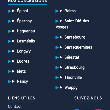
NOS CONCESSIONS
Épinal
Reims
Épernay
Saint-Dié-des-
Vosges
Haguenau
Sarrebourg
Lesménils
Sarreguemines
Longwy
Sélestat
Ludres
Strasbourg
Metz
Thionville
Nancy
Woippy
LIENS UTILES
SUIVEZ-NOUS
Contact