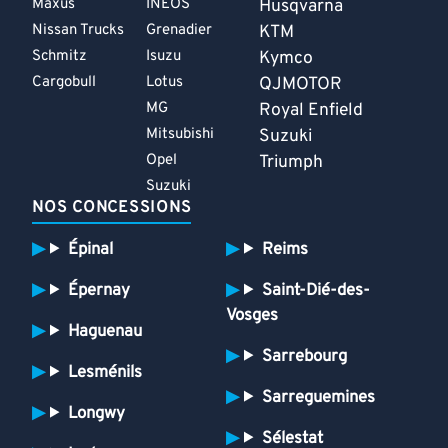
Maxus
INEOS
Husqvarna
Nissan Trucks
Grenadier
KTM
Schmitz
Isuzu
Kymco
Cargobull
Lotus
QJMOTOR
MG
Royal Enfield
Mitsubishi
Suzuki
Opel
Triumph
Suzuki
NOS CONCESSIONS
Épinal
Reims
Épernay
Saint-Dié-des-
Vosges
Haguenau
Sarrebourg
Lesménils
Sarreguemines
Longwy
Sélestat